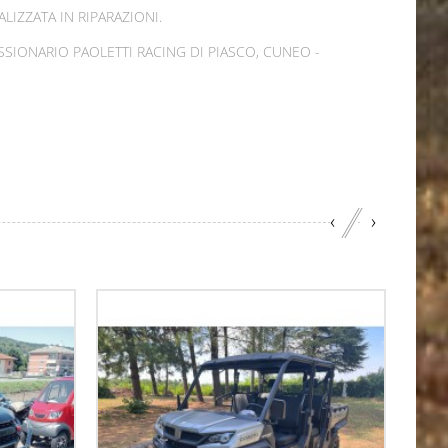
LIZZATA IN RIPARAZIONI.
SIONARIO PAOLETTI RACING DI PIASCO, CUNEO -
‹
›