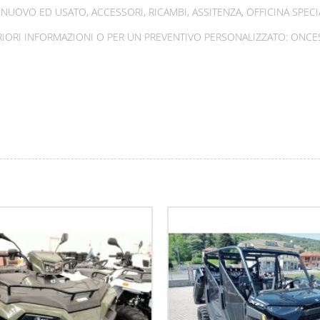
UOVO ED USATO, ACCESSORI, RICAMBI, ASSITENZA, OFFICINA SPECIA
IORI INFORMAZIONI O PER UN PREVENTIVO PERSONALIZZATO: ONCES