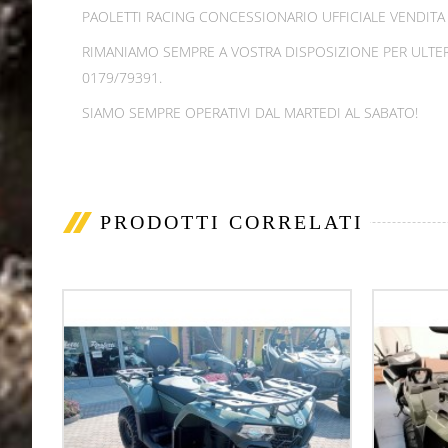
PAOLETTI RACING CONCESSIONARIO UFFICIALE VENDITA N
RIMANIAMO SEMPRE A VOSTRA DISPOSIZIONE PER ULTER
0179/79391.
SIAMO SEMPRE OPERATIVI DAL MARTEDI AL SABATO!
PRODOTTI CORRELATI