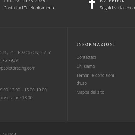
TEL. 39 0175 79391
FACEBOOK
Contattaci Telefonicamente
Seguici su facebo
INFORMAZIONI
olitti, 21 - Piasco (CN) ITALY
Contattaci
0175 79391
Chi siamo
@paolettiracing.com
Termini e condizioni
d'uso
9:00-12:00 - 15:00-19:00
Mappa del sito
hiusura ore 18:00
43270048.