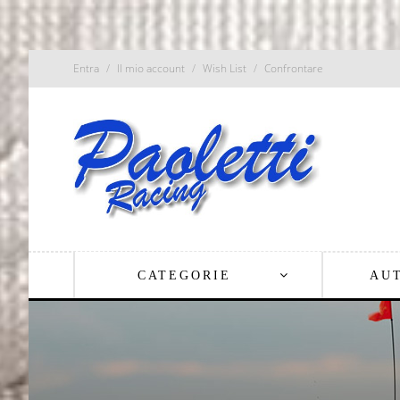
Entra
Il mio account
Wish List
Confrontare
CATEGORIE
AU