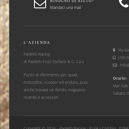
BISOGNO DI AIUTO?
Mandaci una mail
L'AZIENDA
Via Gi
Paoletti Racing
(39) 
di Paoletti Enzo Stefano & C. s.a.s.
info
Punto di riferimento per quad,
Orario:
motoslitte, scooter ed enduro, puoi
Mar-Sab 
anche trovare un fornito magazino
Sabato c
ricambi e accessori.
Copyright © 2016 -
Paoletti Racing
- P.IVA / Cod.Fisc. 028