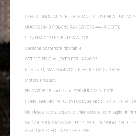
I PREZZI INDICATI SI RIFERISCONO AI LISTINI ATTUAL
NUOVISSIMO POLARIS RANGER 570 4X4 RIDOTTE.
SI GUIDA CON PATENTE B AUTO!
Cassone posteriore ribaltabile.
OTTIMO FIDO ALLEATO PER I LAVORI!
ROBUSTO, MANEGGEVOLE E FACILE DA GUIDARE.
Motore Prostart.
FINANZIABILE anche con FORMULA MINI RATE.
CONSEGNAMO IN TUTTA ITALIA IN MODO FACILE E VELO
Non lasciartelo scappare e chiamaci ora per maggior inform
DA NOI PUOI TROVVARE TUTTO PER IL MONDO DEL TUO RANG
ASSICURATO AD OGNI STAGIONE.