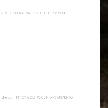
REVENTIVO PERSONALIZZATO AL 0175/79391.
TE che con i KIT CINGOLI PER UN DIVERTIMENTO