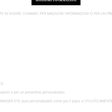
MAGGIORI INFORMAZIONI
MENTE IN VIGORE: CHIAMACI PER MAGGIORI INFORMAZIONI O PER UN P
CE.
azioni o per un preventivo personalizzato.
ER 570: puoi personalizzarlo come più ti piace si STILISTICAMEN