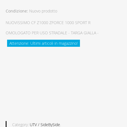
Condizione:
Nuovo prodotto
NUOVISSIMO CF Z1000 ZFORCE 1000 SPORT R
OMOLOGATO PER USO STRADALE - TARGA GIALLA -
Attenzione: Ultimi articoli in magazzino!
Category:
UTV / SideBySide
.