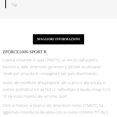
Tag:
MAGGIORI INFORMAZIONI
ZFORCE1000 SPORT R
L’ultima creazione di casa CFMOTO, un veicolo dall’aspetto
futuristico, dalle dimensioni generose e dal look accattivante.
Ideale per un’uscita in compagnia e per puro divertimento.
Grazie alle modifiche all’aspirazione, allo scarico e alla testata, il
motore bicilindrico a V da 963 cc, raffreddato a liquido, eroga 0 CV,
10 Hp in più rispetto alla versione Sport.
Oltre al motore, al telaio e alle dimensioni riviste, CFMOTO ha
aggiornato l’interfaccia del pilota con un nuovo schermo TFT da 5