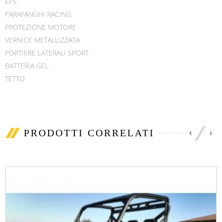
EPS
PARAFANGHI RACING
PROTEZIONE MOTORE
VERNICE METALLIZZATA
PORTIERE LATERALI SPORT
BATTERIA GEL
TETTO
‹
›
PRODOTTI CORRELATI