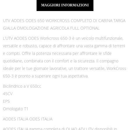
MAGGIORI INFORMAZIONI
UTV AODES ODES 650 WORKCROSS COMPLETO DI CABINA TARGA
GIALLA OMOLOGAZIONE AGRICOLA FULL OPTIONAL
L’UTV AODES ODES Workcross 650-3 è un veicolo multifunzionale,
versatile e robusto, capace di affrontare una vasta gamma di terreni
e compiti. Offre la potenza necessaria per affrontare le sfide
quotidiane, combinata con il comfort e la sicurezza. Il compagno
ideale per le tue giornate lavorative, un trattore versatile, WorkCross
650-3 è pronto a superare ogni tua aspettativa.
Bicilindrico a V 650cc
45CV
EPS
Omologato T1
AODES ITALIA ODES ITALIA
AODES ITALIA gamma completa di QUAD ATV UTV disponibili in