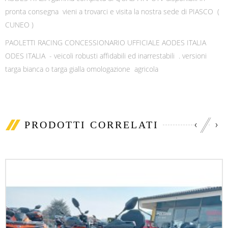
pronta consegna vieni a trovarci e visita la nostra sede di PIASCO (
CUNEO )
PAOLETTI RACING CONCESSIONARIO UFFICIALE AODES ITALIA
ODES ITALIA - veicoli robusti affidabili ed inarrestabili . versioni
targa bianca o targa gialla omologazione agricola
‹
›
PRODOTTI CORRELATI