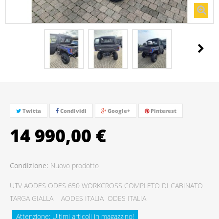
Twitta
Condividi
Google+
Pinterest
14 990,00 €
Condizione:
Nuovo prodotto
UTV AODES ODES 650 WORKCROSS COMPLETO DI CABINATO
TARGA GIALLA AODES ITALIA ODES ITALIA
Attenzione: Ultimi articoli in magazzino!