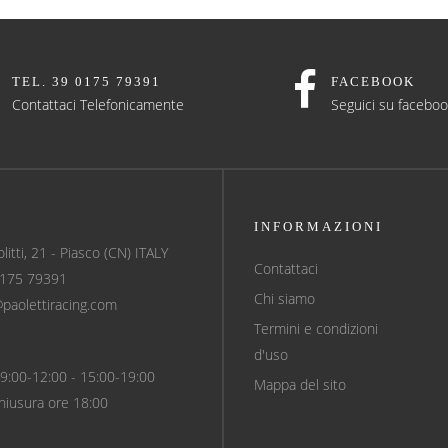
TEL. 39 0175 79391
FACEBOOK
Contattaci Telefonicamente
Seguici su facebo
INFORMAZIONI
olitti, 21 - Piasco (CN) ITALY
Contattaci
0175 79391
Chi siamo
@paolettiracing.com
Termini e condizioni
d'uso
9:00-12:00 - 15:00-19:00
Mappa del sito
hiusura ore 18:00