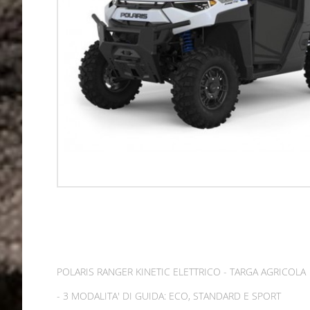
POLARIS RANGER KINETIC ELETTRICO - TARGA AGRICOLA
- 3 MODALITA' DI GUIDA: ECO, STANDARD E SPORT