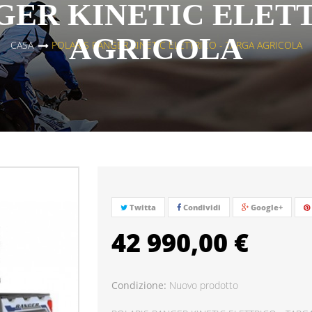
GER KINETIC ELETT
AGRICOLA
CASA
>
POLARIS RANGER KINETIC ELETTRICO - TARGA AGRICOLA
Twitta
Condividi
Google+
42 990,00 €
Condizione:
Nuovo prodotto