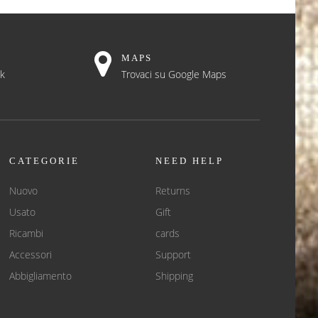
MAPS
ok
Trovaci su Google Maps
CATEGORIE
NEED HELP
Nuovo
Returns
Usato
Gift
Ricambi
cards
Accessori
Support
Abbigliamento
Shipping