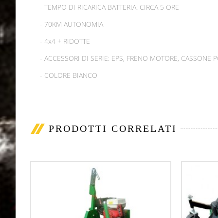
- TEMPO DI RICARICA BATTERIA: CIRCA 5 ORE
- 70KM AUTONOMIA
- 4x4 + RIDOTTE
- ACCESSORI DI SERIE: EPS, FRENO MOTORE, CASSONE P
- COLORE BIANCO
PRODOTTI CORRELATI