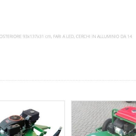
OSTERIORE 93x137x31 cm, FARI A LED, CERCHI IN ALLUMINIO DA 14