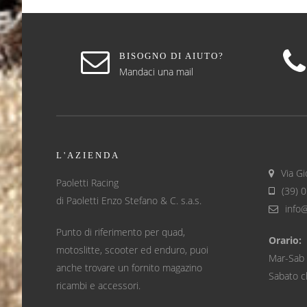
BISOGNO DI AIUTO?
Mandaci una mail
L'AZIENDA
Via Gi
Paoletti Racing
(39) 
di Paoletti Enzo Stefano & C. s.a.s.
info
Punto di riferimento per quad,
Orario:
motoslitte, scooter ed enduro, puoi
Mar-Sab 
anche trovare un fornito magazino
Sabato c
ricambi e accessori.