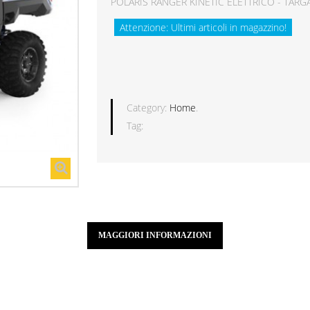
POLARIS RANGER KINETIC ELETTRICO - TARG
Attenzione: Ultimi articoli in magazzino!
Category:
Home
.
Tag:
MAGGIORI INFORMAZIONI