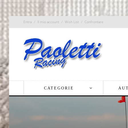
Entra
Il mio account
Wish List
Confrontare
CATEGORIE
AU