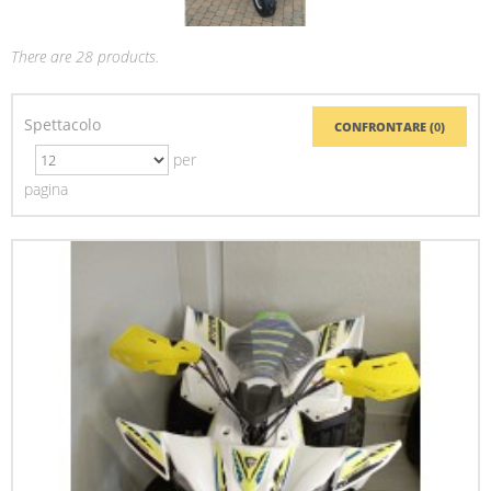
There are 28 products.
Spettacolo
CONFRONTARE (
0
)
per
pagina