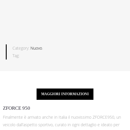
Category:
Nuovo
.
Tag:
MAGGIORI INFORMAZIONI
ZFORCE 950
Finalmente è arrivato anche in Italia il nuovissimo ZFORCE950, un
veicolo dall’aspetto sportivo, curato in ogni dettaglio e ideato per