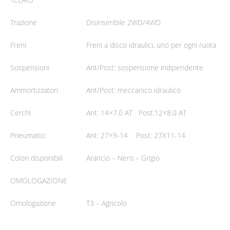
Trazione
Disinseribile 2WD/4WD
Freni
Freni a disco idraulici, uno per ogni ruota
Sospensioni
Ant/Post: sospensione indipendente
Ammortizzatori
Ant/Post: meccanico idraulico
Cerchi
Ant: 14×7.0 AT Post:12×8.0 AT
Pneumatici
Ant: 27×9-14 Post: 27X11-14
Colori disponibili
Arancio – Nero – Grigio
OMOLOGAZIONE
Omologazione
T3 – Agricolo