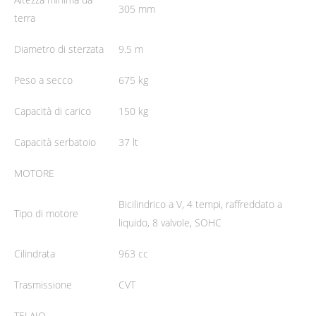
305 mm
terra
Diametro di sterzata
9.5 m
Peso a secco
675 kg
Capacità di carico
150 kg
Capacità serbatoio
37 lt
MOTORE
Bicilindrico a V, 4 tempi, raffreddato a
Tipo di motore
liquido, 8 valvole, SOHC
Cilindrata
963 cc
Trasmissione
CVT
TELAIO