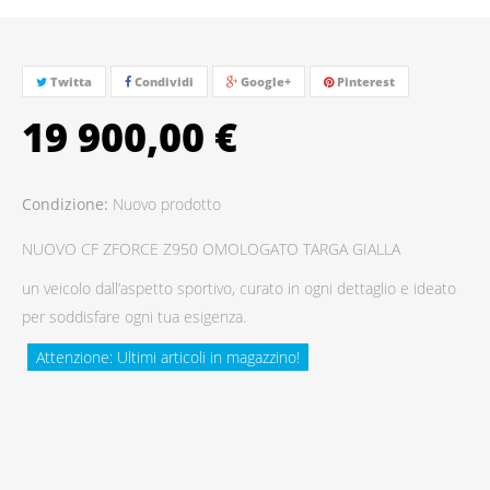
Twitta
Condividi
Google+
Pinterest
19 900,00 €
Condizione:
Nuovo prodotto
NUOVO CF ZFORCE Z950 OMOLOGATO TARGA GIALLA
un veicolo dall’aspetto sportivo, curato in ogni dettaglio e ideato
per soddisfare ogni tua esigenza.
Attenzione: Ultimi articoli in magazzino!