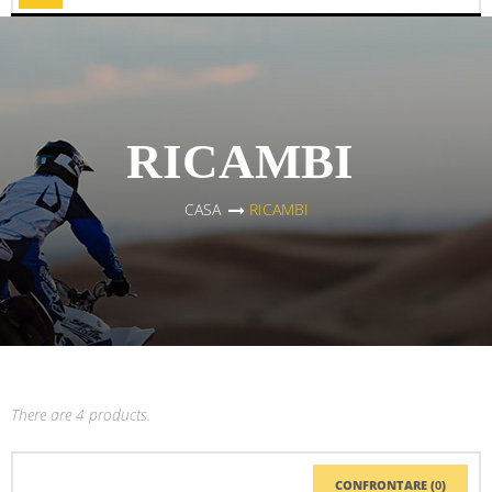
Toggle
RICAMBI
CASA
>
RICAMBI
There are 4 products.
CONFRONTARE (
0
)