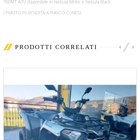
700MT ADV disponibile in Nebula White e Nebula Black
CFMOTO IN VENDITA A PIASCO CUNEO
‹
›
PRODOTTI CORRELATI