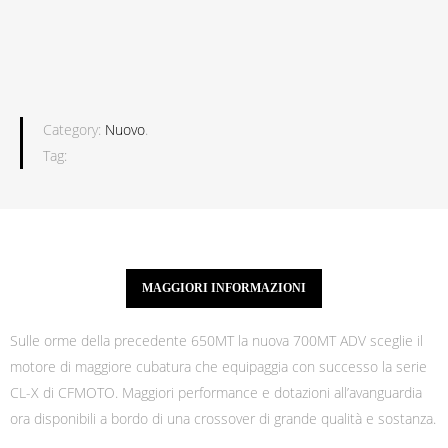
Category:
Nuovo
.
Tag:
MAGGIORI INFORMAZIONI
Sulle orme della precedente 650MT la nuova 700MT ADV sceglie il
motore di maggiore cubatura che equipaggia con successo la serie
CL-X di CFMOTO. Maggiori performance e dotazioni all’avanguardia
ora disponibili a bordo di una crossover di grande qualità e sostanza.