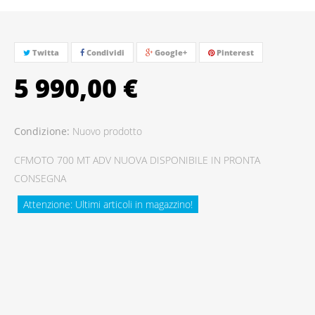
Twitta
Condividi
Google+
Pinterest
5 990,00 €
Condizione:
Nuovo prodotto
CFMOTO 700 MT ADV NUOVA DISPONIBILE IN PRONTA
CONSEGNA
Attenzione: Ultimi articoli in magazzino!