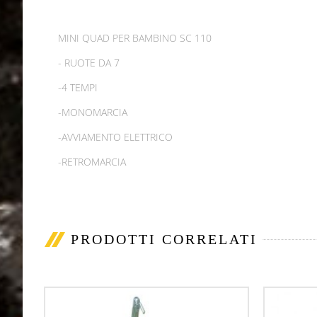
MINI QUAD PER BAMBINO SC 110
- RUOTE DA 7
-4 TEMPI
-MONOMARCIA
-AVVIAMENTO ELETTRICO
-RETROMARCIA
PRODOTTI CORRELATI