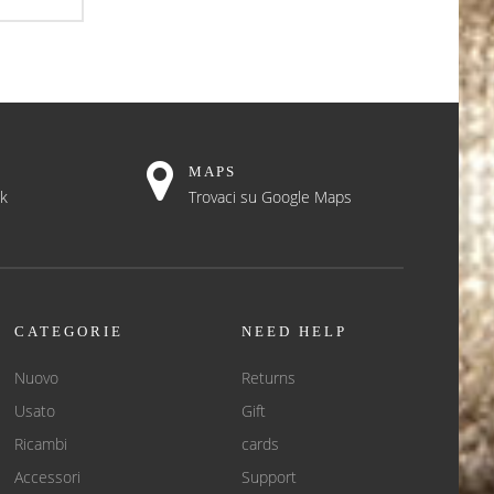
MAPS
ok
Trovaci su Google Maps
CATEGORIE
NEED HELP
Nuovo
Returns
Usato
Gift
Ricambi
cards
Accessori
Support