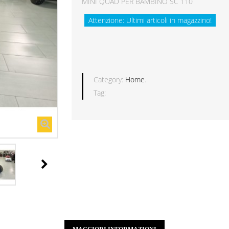
MINI QUAD PER BAMBINO SC 110
Attenzione: Ultimi articoli in magazzino!
Category:
Home
.
Tag: