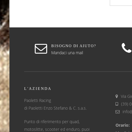
BISOGNO DI AIUTO?
Mandaci una mail
L'AZIENDA
Via Gi
Paoletti Racing
(39) 
di Paoletti Enzo Stefano & C. s.a.s.
info
Punto di riferimento per quad,
Orario:
motoslitte, scooter ed enduro, puoi