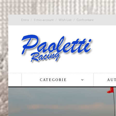
Entra
Il mio account
Wish List
Confrontare
CATEGORIE
AU