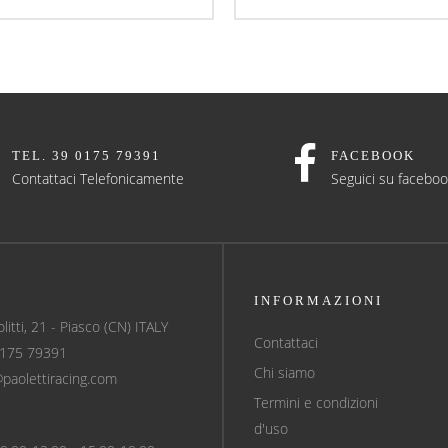
TEL. 39 0175 79391
FACEBOOK
Contattaci Telefonicamente
Seguici su facebo
INFORMAZIONI
olitti, 21 - Piasco (CN) ITALY
Contattaci
0175 79391
Chi siamo
@paolettiracing.com
Termini e condizioni
d'uso