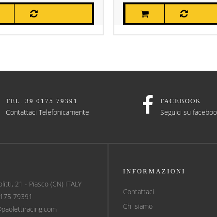
TEL. 39 0175 79391
FACEBOOK
Contattaci Telefonicamente
Seguici su facebo
INFORMAZIONI
olitti, 21 - Piasco (CN) ITALY
Contattaci
0175 79391
Chi siamo
@paolettiracing.com