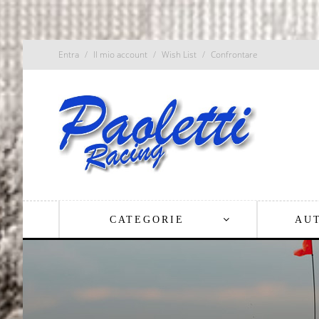
Entra
Il mio account
Wish List
Confrontare
CATEGORIE
AU