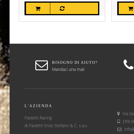
BISOGNO DI AIUTO?
Mandaci una mail
L'AZIENDA
Via Gi
Paoletti Racing
(39) 
di Paoletti Enzo Stefano & C. s.a.s.
info