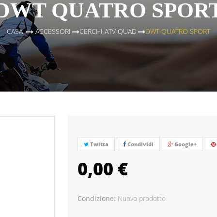
DWT QUATRO SPOR
CASA
>
ACCESSORI
>
CERCHI ATV QUAD
>
DWT QUATRO SPORT
Twitta
Condividi
Google+
0,00 €
Condizione:
Nuovo prodotto